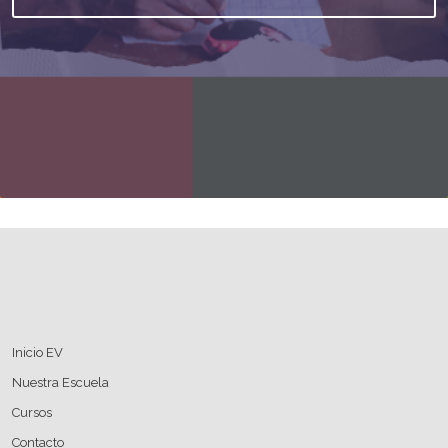
Salta al contenido principal
Bloques
Bloques
Bloques
Bloques
Inicio EV
Nuestra Escuela
Cursos
Contacto