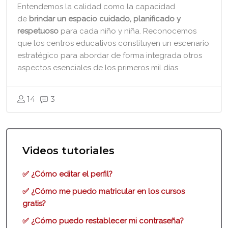
Entendemos la calidad como la capacidad
de
brindar un espacio cuidado, planificado y
respetuoso
para
cada niño y niña.
Reconocemos
que los centros educativos constituyen un escenario
estratégico para abordar de forma integrada otros
aspectos esenciales de los primeros mil días.
14
3
Bloques
Bloques
Salta [Cocoon] Custom HTML
Videos tutoriales
✅ ¿Cómo editar el perfil?
✅ ¿Cómo me puedo matricular en los cursos
gratis?
✅ ¿Cómo puedo restablecer mi contraseña?