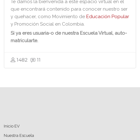
Te damos la bienvenida a este espacio virtual en el
que encontrará contenido para conocer nuestro ser
y quehacer, como Movimiento de
Educación Popular
y Promoción Social en Colombia.
Si ya eres usuaria-o de nuestra Escuela Virtual, auto-
matricularte.
1482
11
Bloques
Bloques
Inicio EV
Nuestra Escuela