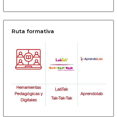
Ruta formativa
Salta Ruta formativa
Herramientas
LabTak
Pedagógicas y
Aprendolab
Tak-Tak-Tak
Digitales